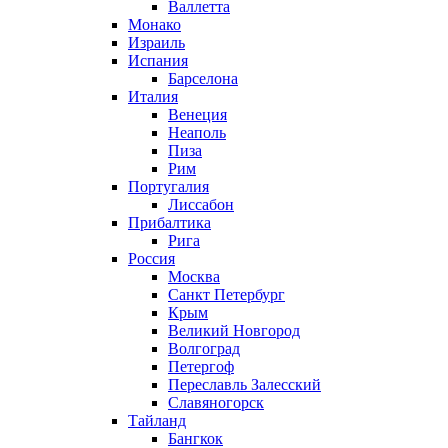
Валлетта
Монако
Израиль
Испания
Барселона
Италия
Венеция
Неаполь
Пиза
Рим
Португалия
Лиссабон
Прибалтика
Рига
Россия
Москва
Санкт Петербург
Крым
Великий Новгород
Волгоград
Петергоф
Переславль Залесский
Славяногорск
Тайланд
Бангкок