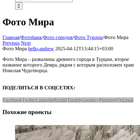
Фото Мира
Главная
/
Фотобанк
/
Фото городов
/
Фото Турции
/
Фото Мира
Previous
Next
Фото Мира
hello-andrew
2025-04-12T13:44:15+03:00
Фото Мира – развалины древнего города в Турции, второе
название которого Демра, рядом с которым расположен храм
Николая Чудотворца.
ПОДЕЛИТЬСЯ В СОЦСЕТЯХ:
Facebook
Twitter
Linkedin
Reddit
Tumblr
Google+
Pinterest
Vk
Email
Похожие проекты