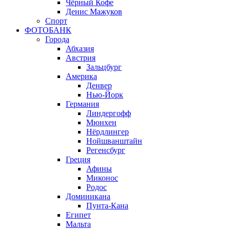
Чёрный Кофе
Денис Мажуков
Спорт
ФОТОБАНК
Города
Абхазия
Австрия
Зальцбург
Америка
Денвер
Нью-Йорк
Германия
Линдергофф
Мюнхен
Нёрдлингер
Нойшванштайн
Регенсбург
Греция
Афины
Миконос
Родос
Доминикана
Пунта-Кана
Египет
Мальта