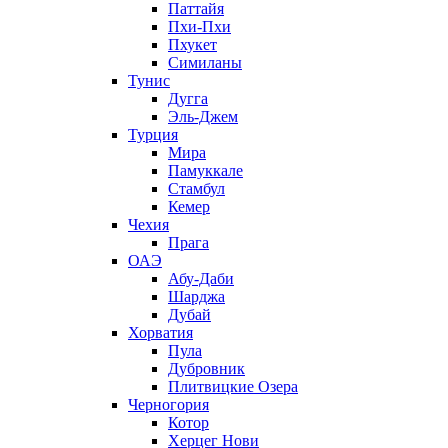
Паттайя
Пхи-Пхи
Пхукет
Симиланы
Тунис
Дугга
Эль-Джем
Турция
Мира
Памуккале
Стамбул
Кемер
Чехия
Прага
ОАЭ
Абу-Даби
Шарджа
Дубай
Хорватия
Пула
Дубровник
Плитвицкие Озера
Черногория
Котор
Херцег Нови