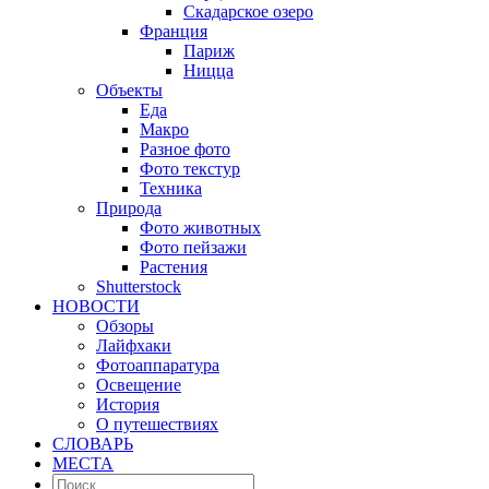
Скадарское озеро
Франция
Париж
Ницца
Объекты
Еда
Макро
Разное фото
Фото текстур
Техника
Природа
Фото животных
Фото пейзажи
Растения
Shutterstock
НОВОСТИ
Обзоры
Лайфхаки
Фотоаппаратура
Освещение
История
О путешествиях
CЛОВАРЬ
МЕСТА