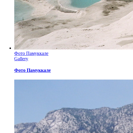
Фото Памуккале
Gallery
Фото Памуккале